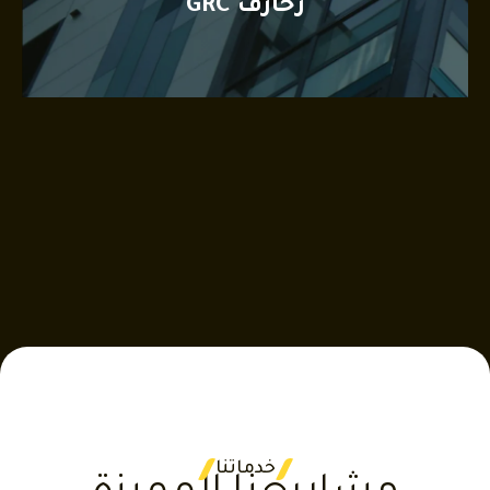
زخارف GRC
خدماتنا